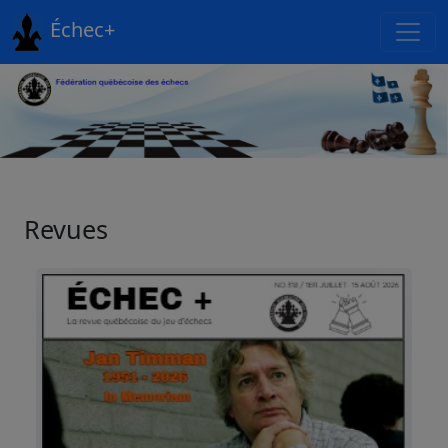
Échec+
Revues