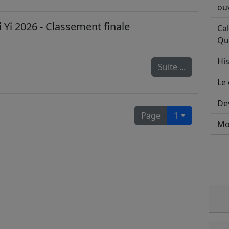
ouv
Yi 2026 - Classement finale
Ca
Qu
His
Suite ...
Le 
De
Page
1
Mo