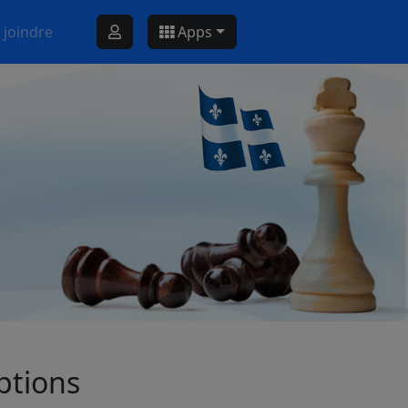
 joindre
Apps
ptions