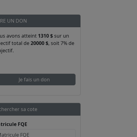
IRE UN DON
us avons atteint
1310 $
sur un
ectif total de
20000 $
, soit 7% de
bjectif.
Je fais un don
chercher sa cote
tricule FQE