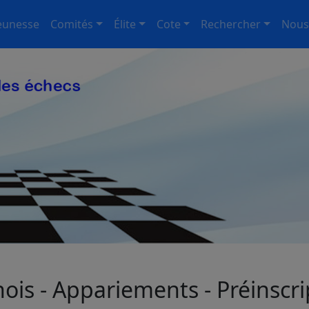
eunesse
Comités
Élite
Cote
Rechercher
Nous
ois - Appariements - Préinscri