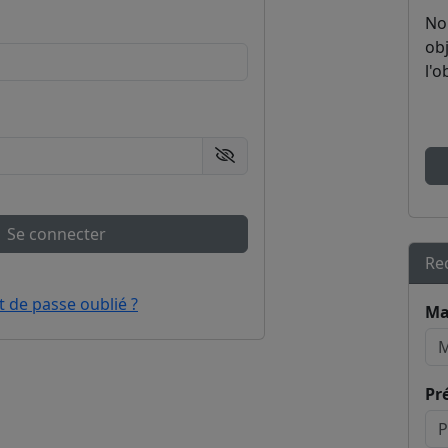
No
obj
l'o
Afficher le mot de passe
Se connecter
Re
 de passe oublié ?
Ma
Pr