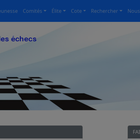
eunesse
Comités
Élite
Cote
Rechercher
Nous
FA