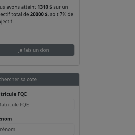
us avons atteint
1310 $
sur un
ectif total de
20000 $
, soit 7% de
bjectif.
Je fais un don
chercher sa cote
tricule FQE
énom