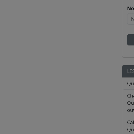
No
LE
Qu
Ch
Qu
ouv
Ca
Qu