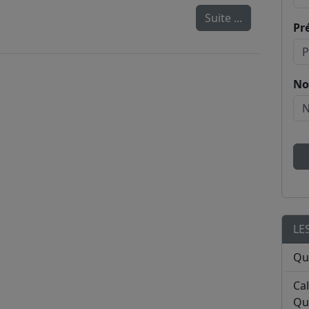
Suite ...
Pr
No
LE
Qu
Ca
Qu