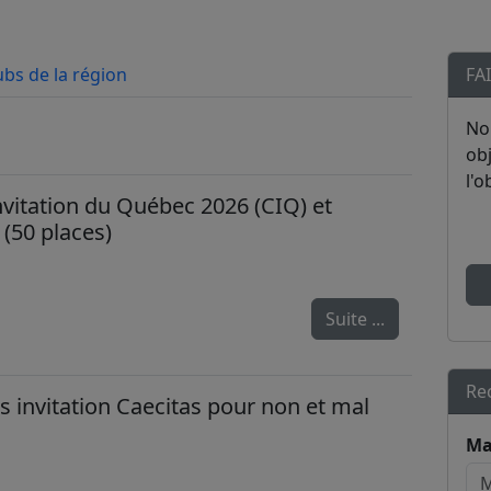
ubs de la région
FA
No
obj
l'o
vitation du Québec 2026 (CIQ) et
 (50 places)
Suite ...
Re
s invitation Caecitas pour non et mal
Ma