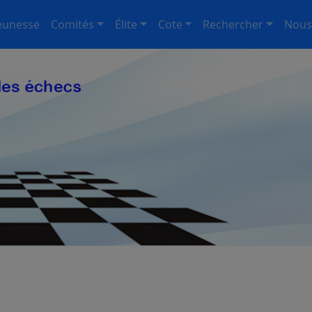
eunesse
Comités
Élite
Cote
Rechercher
Nous