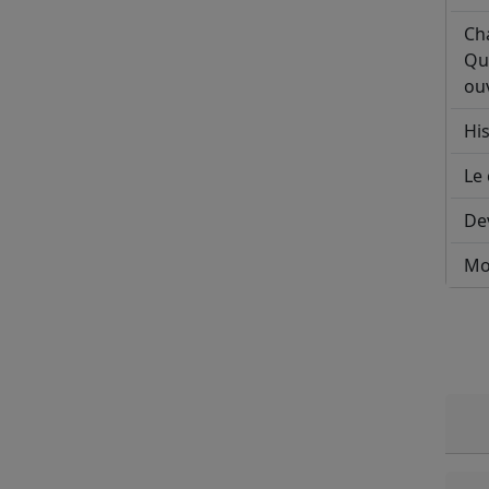
Ch
Qu
ouv
His
Le 
De
Mo