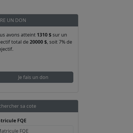
IRE UN DON
us avons atteint
1310 $
sur un
ectif total de
20000 $
, soit 7% de
bjectif.
Je fais un don
chercher sa cote
tricule FQE