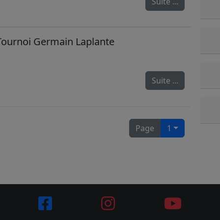
Suite ...
 Tournoi Germain Laplante
Suite ...
Page
1