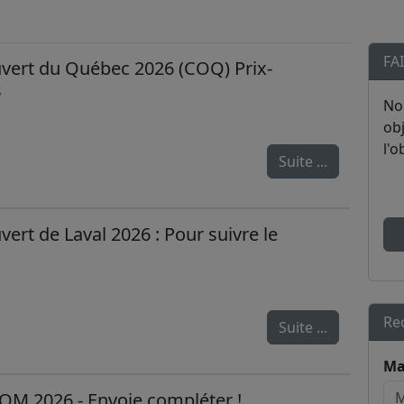
FA
ert du Québec 2026 (COQ) Prix-
s
No
obj
l'o
Suite ...
rt de Laval 2026 : Pour suivre le
Re
Suite ...
Ma
OM 2026 - Envoie compléter !