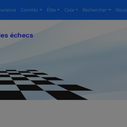
eunesse
Comités
Élite
Cote
Rechercher
Nous