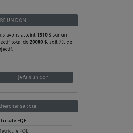
IRE UN DON
us avons atteint
1310 $
sur un
ectif total de
20000 $
, soit 7% de
bjectif.
Je fais un don
chercher sa cote
tricule FQE