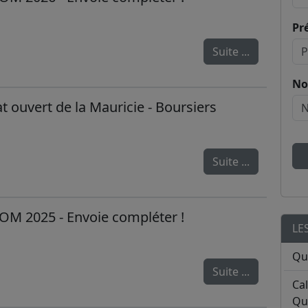
Pr
Suite ...
No
ouvert de la Mauricie - Boursiers
Suite ...
OM 2025 - Envoie compléter !
LE
Qu
Suite ...
Ca
Qu