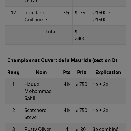
Oscar
12
Robillard
3½
$ 75
U1600 et
Guillaume
U1500
Total:
$
2400
Championnat Ouvert de la Mauricie (section D)
Rang
Nom
Pts
Prix
Explication
1
Haque
4½
$ 750
1e + 2e
Mohammad
Sahil
2
Scatcherd
4½
$ 750
1e + 2e
Steve
3
Rusty Oliver
4
$ 80
3e combiné