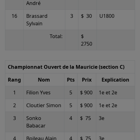
André
16
Brassard
3
$ 30
U1800
Sylvain
Total:
$
2750
Championnat Ouvert de la Mauricie (section C)
Rang
Nom
Pts
Prix
Explication
1
Filion Yves
5
$ 900
1e et 2e
2
Cloutier Simon
5
$ 900
1e et 2e
3
Sonko
4
$ 75
3e
Babacar
4
Boileau Alain
4
$ 75
3e