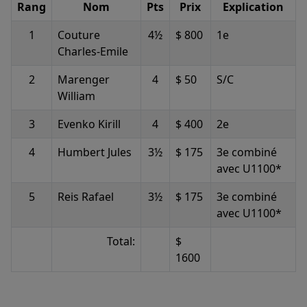
Rang
Nom
Pts
Prix
Explication
1
Couture
4½
$ 800
1e
Charles-Emile
2
Marenger
4
$ 50
S/C
William
3
Evenko Kirill
4
$ 400
2e
4
Humbert Jules
3½
$ 175
3e combiné
avec U1100*
5
Reis Rafael
3½
$ 175
3e combiné
avec U1100*
Total:
$
1600