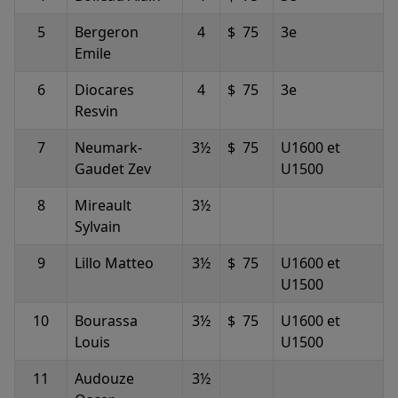
5
Bergeron
4
$ 75
3e
Emile
6
Diocares
4
$ 75
3e
Resvin
7
Neumark-
3½
$ 75
U1600 et
Gaudet Zev
U1500
8
Mireault
3½
Sylvain
9
Lillo Matteo
3½
$ 75
U1600 et
U1500
10
Bourassa
3½
$ 75
U1600 et
Louis
U1500
11
Audouze
3½