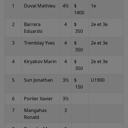
1
Duval Mathieu
4½
$
1e
1400
2
Barrera
4
$
2e et 3e
Eduardo
350
3
Tremblay Yves
4
$
2e et 3e
350
4
Kiryakov Marin
4
$
2e et 3e
350
5
Sun Jonathan
3½
$
U1900
150
6
Porlier Xavier
3½
7
Mangahas
3
Ronald