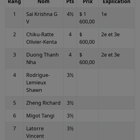
Rang
Nom
Pts
Prix
Explication
1
Sai Krishna G
4½
$ 1
1e
V
600,00
2
Chiku-Ratte
4
$
2e et 3e
Olivier-Kenta
600,00
3
Duong Thanh
4
$
2e et 3e
Nha
600,00
4
Rodrigue-
3½
Lemieux
Shawn
5
Zheng Richard
3½
6
Migot Tangi
3½
7
Latorre
3½
Vincent