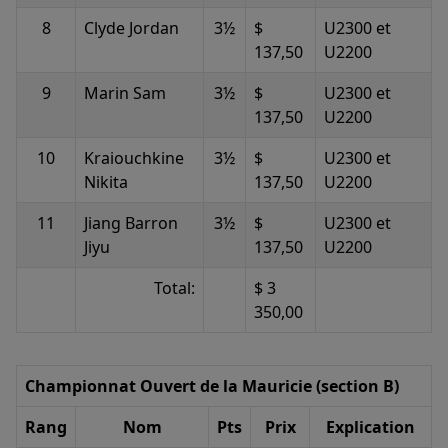
8
Clyde Jordan
3½
$
U2300 et
137,50
U2200
9
Marin Sam
3½
$
U2300 et
137,50
U2200
10
Kraiouchkine
3½
$
U2300 et
Nikita
137,50
U2200
11
Jiang Barron
3½
$
U2300 et
Jiyu
137,50
U2200
Total:
$ 3
350,00
Championnat Ouvert de la Mauricie (section B)
Rang
Nom
Pts
Prix
Explication