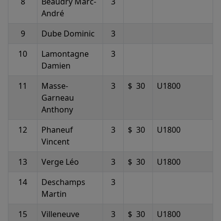
8
Beaudry Marc-
3
André
9
Dube Dominic
3
10
Lamontagne
3
Damien
11
Masse-
3
$ 30
U1800
Garneau
Anthony
12
Phaneuf
3
$ 30
U1800
Vincent
13
Verge Léo
3
$ 30
U1800
14
Deschamps
3
Martin
15
Villeneuve
3
$ 30
U1800