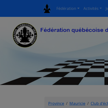
Fédération
Activités
J
Province
Mauricie
Club d'éc