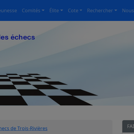
eunesse
Comités
Élite
Cote
Rechercher
Nous
FA
hecs de Trois-Rivières