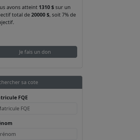
us avons atteint
1310 $
sur un
ectif total de
20000 $
, soit 7% de
bjectif.
Je fais un don
chercher sa cote
tricule FQE
énom