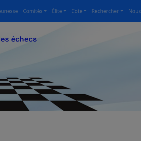
eunesse
Comités
Élite
Cote
Rechercher
Nous