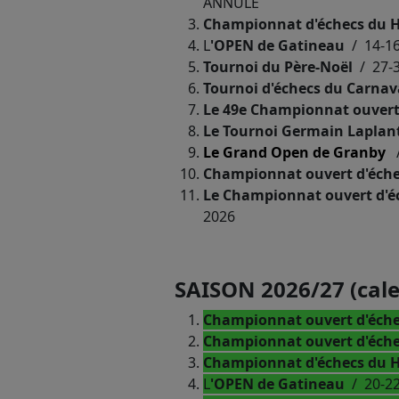
ANNULÉ
Championnat d'échecs du H
L
'OPEN de Gatineau
/ 14-16
Tournoi du Père-Noël
/ 27-
Tournoi d'échecs du Carna
Le 49e Championnat ouvert 
Le Tournoi Germain Laplan
Le Grand Open de Granby
/
Championnat ouvert d'éche
Le Championnat ouvert d'é
2026
SAISON 2026/27 (cale
Championnat ouvert d'éche
Championnat ouvert d'éche
Championnat d'échecs du H
L
'OPEN de Gatineau
/ 20-2