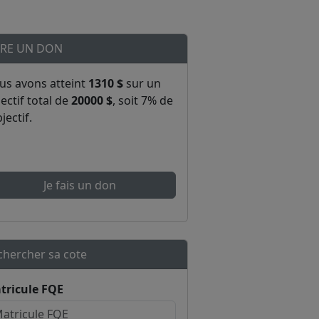
IRE UN DON
us avons atteint
1310 $
sur un
ectif total de
20000 $
, soit 7% de
bjectif.
Je fais un don
chercher sa cote
tricule FQE