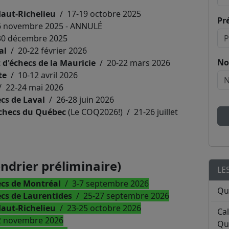
aut-Richelieu
/ 17-19 octobre 2025
Pr
 novembre 2025 - ANNULÉ
30 décembre 2025
val
/ 20-22 février 2026
No
d'échecs de la Mauricie
/ 20-22 mars 2026
te
/ 10-12 avril 2026
 22-24 mai 2026
cs de Laval
/ 26-28 juin 2026
checs du Québec
(Le COQ2026!) / 21-26 juillet
ndrier préliminaire)
LE
cs de Montréal
/ 3-7 septembre 2026
Qu
cs de Laurentides
/ 25-27 septembre 2026
aut-Richelieu
/ 23-25 octobre 2026
Ca
2 novembre 2026
Qu