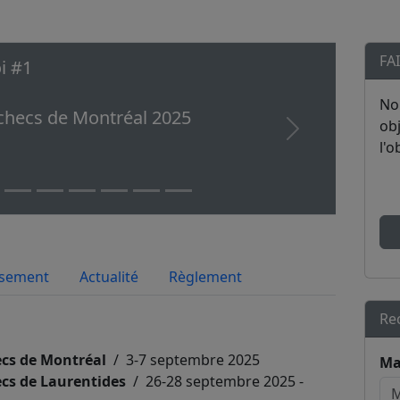
FA
i #1
No
checs de Montréal 2025
obj
Next
l'o
ssement
Actualité
Règlement
Re
cs de Montréal
/ 3-7 septembre 2025
Ma
cs de Laurentides
/ 26-28 septembre 2025 -