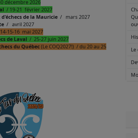
30 décembre 2026
val
/ 19-21 février 2027
Ch
d'échecs de la Mauricie
/ mars 2027
Qu
te
/ avril 2027
ouv
14-15-16 mai 2027
His
cs de Laval
/ 25-27 juin 2027
checs du Québec
(Le COQ2027!) / du 20 au 25
Le 
De
Mo