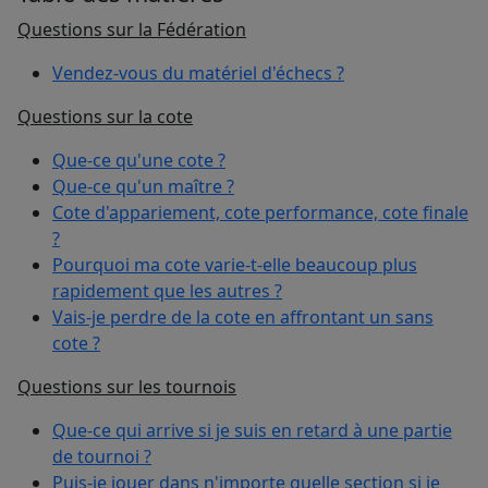
Questions sur la Fédération
Vendez-vous du matériel d'échecs ?
Questions sur la cote
Que-ce qu'une cote ?
Que-ce qu'un maître ?
Cote d'appariement, cote performance, cote finale
?
Pourquoi ma cote varie-t-elle beaucoup plus
rapidement que les autres ?
Vais-je perdre de la cote en affrontant un sans
cote ?
Questions sur les tournois
Que-ce qui arrive si je suis en retard à une partie
de tournoi ?
Puis-je jouer dans n'importe quelle section si je