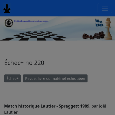
Échec+ no 220
Échec+
Revue, livre ou matériel échiquéen
Match historique Lautier - Spraggett 1989
, par Joël
Lautier