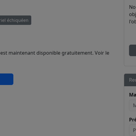
No
obj
riel échiquéen
l'o
 est maintenant disponible gratuitement. Voir le
Re
Ma
Pr