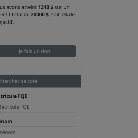
us avons atteint
1310 $
sur un
ectif total de
20000 $
, soit 7% de
bjectif.
Je fais un don
chercher sa cote
tricule FQE
énom