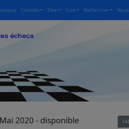
eunesse
Comités
Élite
Cote
Rechercher
Nous
Mai 2020 - disponible
FA