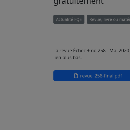
gratuitement
Actualité FQE
Revue, livre ou maté
La revue Échec + no 258 - Mai 2020
lien plus bas.
revue_258-final.pdf