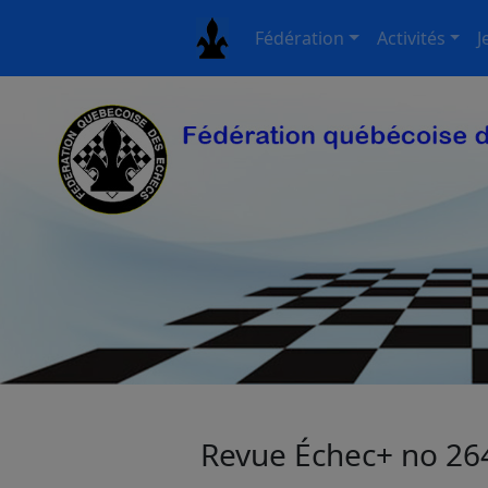
Fédération
Activités
J
Revue Échec+ no 26