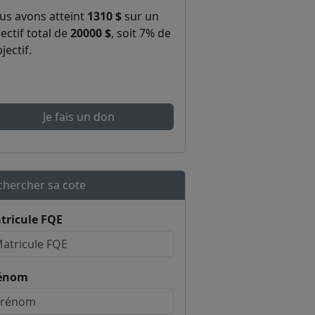
us avons atteint
1310 $
sur un
ectif total de
20000 $
, soit 7% de
bjectif.
Je fais un don
chercher sa cote
tricule FQE
énom