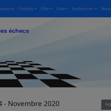
eunesse
Comités
Élite
Cote
Rechercher
Nous
4 - Novembre 2020
FA