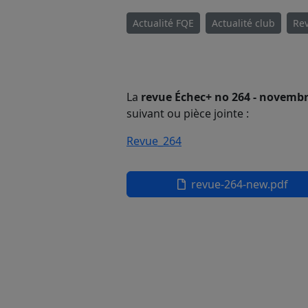
Actualité FQE
Actualité club
Rev
La
revue Échec+ no 264 - novembr
suivant ou pièce jointe :
Revue_264
revue-264-new.pdf