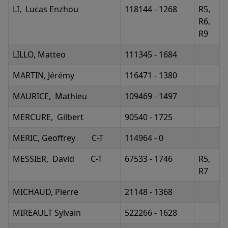
LI, Lucas Enzhou
118144 - 1268
R5,
R6,
R9
LILLO, Matteo
111345 - 1684
MARTIN, Jérémy
116471 - 1380
MAURICE, Mathieu
109469 - 1497
MERCURE, Gilbert
90540 - 1725
MERIC, Geoffrey C-T
114964 - 0
MESSIER, David C-T
67533 - 1746
R5,
R7
MICHAUD, Pierre
21148 - 1368
MIREAULT Sylvain
522266 - 1628