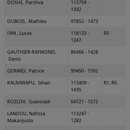
DOSHI, Parshva
113759 -
1332
DUBOIS, Mathieu
97852 - 1473
FAN , Lucas
116133 -
R5
1247
GAUTHIER-RAYMOND,
86466 - 1428
Denis
GERARD, Patrice
99450 - 1592
KALIVARAPU, Ishan
113409 -
R1, R5
1435
KOZLOV, Guennadi
64721 - 1572
LANDOU, Nafissa
113247 -
Makanjuola
1282