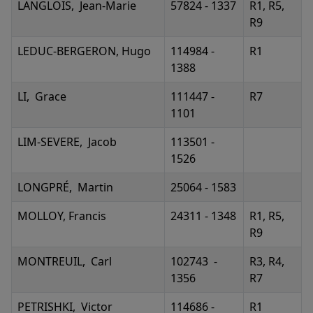
LANGLOIS, Jean-Marie
57824 - 1337
R1, R5,
R9
LEDUC-BERGERON, Hugo
114984 -
R1
1388
LI, Grace
111447 -
R7
1101
LIM-SEVERE, Jacob
113501 -
1526
LONGPRÉ, Martin
25064 - 1583
MOLLOY, Francis
24311 - 1348
R1, R5,
R9
MONTREUIL, Carl
102743 -
R3, R4,
1356
R7
PETRISHKI, Victor
114686 -
R1