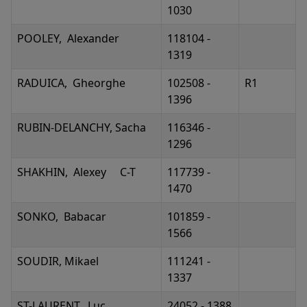
1030
POOLEY, Alexander
118104 -
1319
RADUICA, Gheorghe
102508 -
R1
1396
RUBIN-DELANCHY, Sacha
116346 -
1296
SHAKHIN, Alexey C-T
117739 -
1470
SONKO, Babacar
101859 -
1566
SOUDIR, Mikael
111241 -
1337
ST-LAURENT, Luc
24052 - 1388