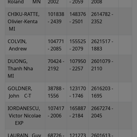
Roland MN
2002
- 2059
2008
CHIKU-RATTE,
101838
148376
2614782 -
Olivier-Kenta
- 2439
- 2501
2352
MI
COLVIN,
104771
155525
2621517 -
Andrew
- 2085
- 2079
1883
DUONG,
70424 -
107950
2601079 -
Thanh Nha
2192
- 2257
2110
MI
GOLDNER,
38788 -
123170
2616203 -
John C-T
1556
- 1746
1695
IORDANESCU,
107417
165887
2667274 -
Victor Nicolae
- 2006
- 2184
2045
EXP
LAURAIN, Guy
68726 -
121273
2601613 -