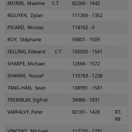
MORIN, Maxime C-T
82260 - 1642
NGUYEN, Dylan
111366 - 1352
PICARD, Nicolas
118162 - 0
ROY, Stéphane
56801 - 1509
SELLING, Edward C-T
105020 - 1561
SHARPE, Michael
12666 - 1572
SHAYAN, Yousef
115763 - 1238
TANG-HAN, Sean
108991 - 1581
TREMBLAY, Sigfrid
34986 - 1831
VARFALVY, Peter
82181 - 1428
R7,
R8
VINCENT, Michael
117735 - 1781