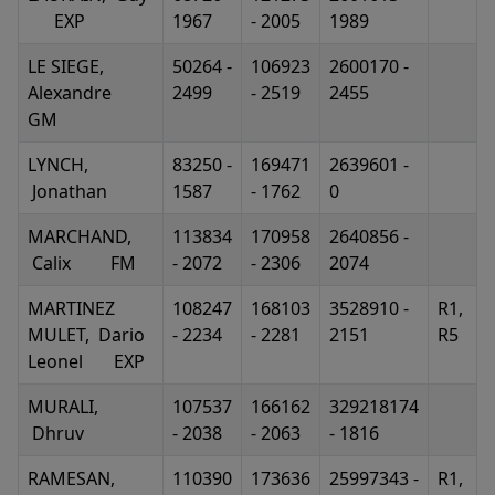
EXP
1967
- 2005
1989
LE SIEGE,
50264 -
106923
2600170 -
Alexandre
2499
- 2519
2455
GM
LYNCH,
83250 -
169471
2639601 -
Jonathan
1587
- 1762
0
MARCHAND,
113834
170958
2640856 -
Calix FM
- 2072
- 2306
2074
MARTINEZ
108247
168103
3528910 -
R1,
MULET, Dario
- 2234
- 2281
2151
R5
Leonel EXP
MURALI,
107537
166162
329218174
Dhruv
- 2038
- 2063
- 1816
RAMESAN,
110390
173636
25997343 -
R1,