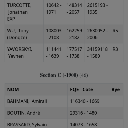
TURCOTTE,
10642 -
148314
2615193 -
Jonathan
1971
- 2057
1935
EXP
WU, Tony
108003
162259
2630052 -
R5
(Dongze)
- 2108
- 2182
2006
YAVORSKYI,
111441
177517
34159118
R3
Yevhen
- 1639
- 1738
- 1589
Section C (-1900)
(46)
NOM
FQE - Cote
Bye
BAHMANI, Amirali
116340 - 1669
BOUTIN, André
29316 - 1480
BRASSARD, Sylvain
14073 - 1658