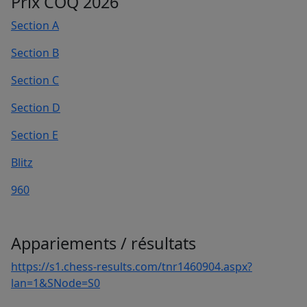
Prix COQ 2026
Section A
Section B
Section C
Section D
Section E
Blitz
960
Appariements / résultats
https://s1.chess-results.com/tnr1460904.aspx?
lan=1&SNode=S0