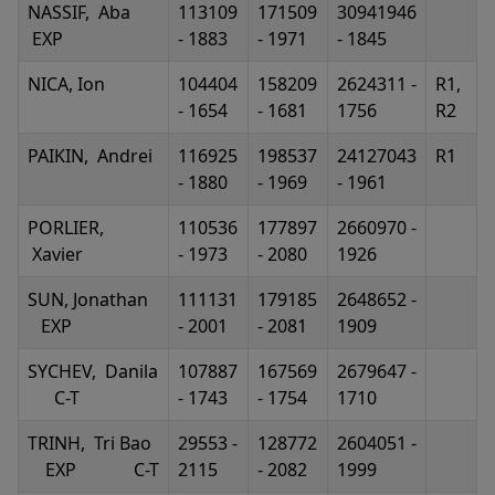
NASSIF, Aba
113109
171509
30941946
EXP
- 1883
- 1971
- 1845
NICA, Ion
104404
158209
2624311 -
R1,
- 1654
- 1681
1756
R2
PAIKIN, Andrei
116925
198537
24127043
R1
- 1880
- 1969
- 1961
PORLIER,
110536
177897
2660970 -
Xavier
- 1973
- 2080
1926
SUN, Jonathan
111131
179185
2648652 -
EXP
- 2001
- 2081
1909
SYCHEV, Danila
107887
167569
2679647 -
C-T
- 1743
- 1754
1710
TRINH, Tri Bao
29553 -
128772
2604051 -
EXP C-T
2115
- 2082
1999