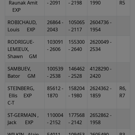
Raunak Amit
- 2091
- 2198
1990
R5
EXP
ROBICHAUD,
26864 -
105065
2604736 -
Louis EXP
2043
- 2117
1954
RODRIGUE-
103091
155300
2620049 -
LEMIEUX,
- 2606
- 2640
2534
Shawn GM
SAMBUEV,
100539
146462
4128290 -
Bator GM
- 2538
- 2528
2420
STEINBERG,
85612 -
158204
2624362 -
R6,
Ellis EXP
1870
- 1980
1859
R7
C-T
ST-GERMAIN ,
110004
177568
2652862 -
Jack EXP
- 2152
- 2142
1958
WILKIN, Alain
54011 -
109453
2605490 -
R3,