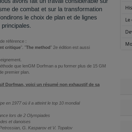
ous avons fait un travail considerable sur
His
sme de combat et sur la transformation
ndirons le choix de plan et de lignes
Le 
principales.
De
de référence :
Mo
t critique
". "
The method
" 2e édition est aussi
seignement.
e méthode que lenGM Dorfman a pu former plus de 15 GM
de premier plan.
sif Dorfman, voici un résumé non exhaustif de sa
en 1977 où il a atteint le top 10 mondial
rance lors de 2 Olympiades
ndes et danoises
etrossian, G. Kasparov et V. Topalov