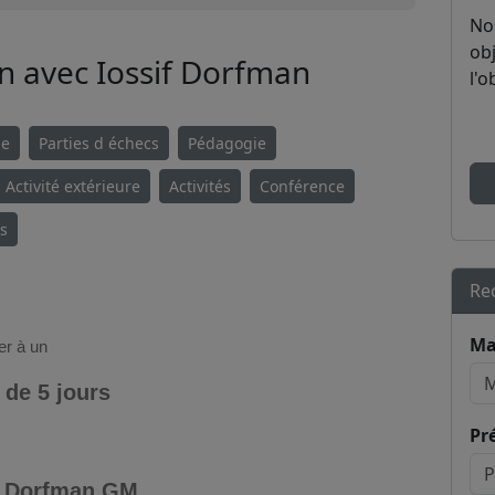
No
obj
n avec Iossif Dorfman
l'o
ie
Parties d échecs
Pédagogie
Activité extérieure
Activités
Conférence
es
Re
Ma
er à un
 de 5 jours
Pr
if Dorfman GM