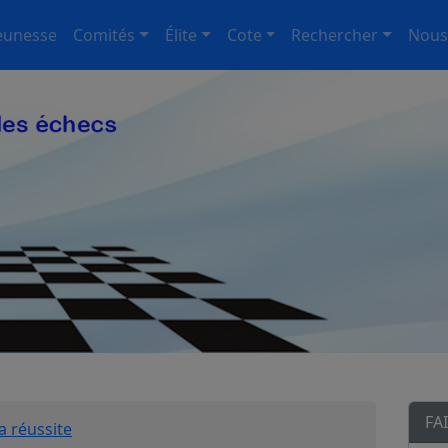
eunesse
Comités
Élite
Cote
Rechercher
Nous
FA
a réussite