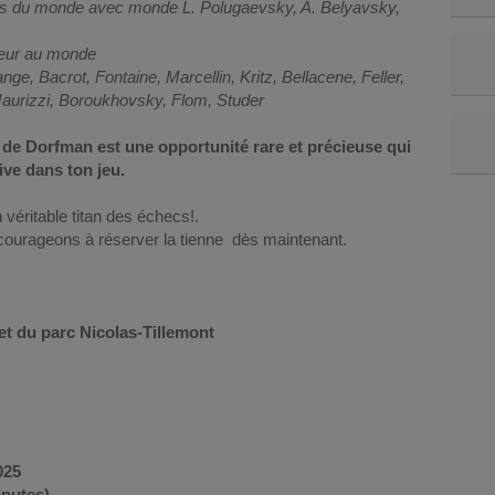
ats du monde avec monde L. Polugaevsky, A. Belyavsky,
îneur au monde
e, Bacrot, Fontaine, Marcellin, Kritz, Bellacene, Feller,
Maurizzi, Boroukhovsky, Flom, Studer
e de Dorfman est une opportunité rare et précieuse qui
tive dans ton jeu.
véritable titan des échecs!.
ncourageons à réserver la tienne dès maintenant.
et du parc Nicolas-Tillemont
025
inutes)