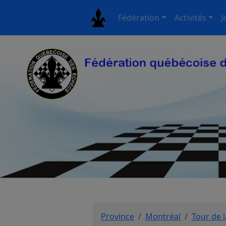
Fédération
Activités
J
Province
Montréal
Tour de l