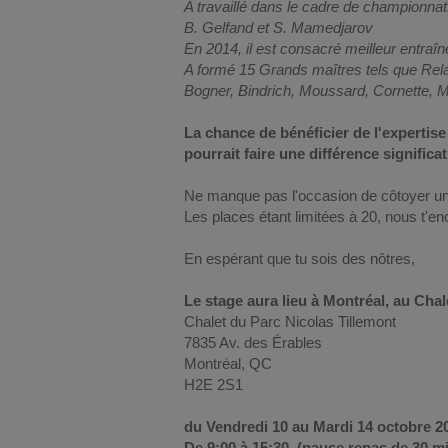
A travaillé dans le cadre de championn
B. Gelfand et S. Mamedjarov
En 2014, il est consacré meilleur entra
A formé 15 Grands maîtres tels que Relang
Bogner, Bindrich, Moussard, Cornette, 
La chance de bénéficier de l'expertis
pourrait faire une différence significa
Ne manque pas l'occasion de côtoyer un 
Les places étant limitées à 20, nous t'e
En espérant que tu sois des nôtres,
Le stage aura lieu à Montréal, au Chal
Chalet du Parc Nicolas Tillemont
7835 Av. des Érables
Montréal, QC
H2E 2S1
du Vendredi 10 au Mardi 14 octobre 2
De 9:00 à 15:30 (pause repas de 30 m