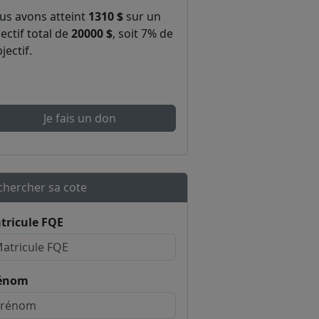
us avons atteint
1310 $
sur un
ectif total de
20000 $
, soit 7% de
bjectif.
Je fais un don
chercher sa cote
tricule FQE
énom