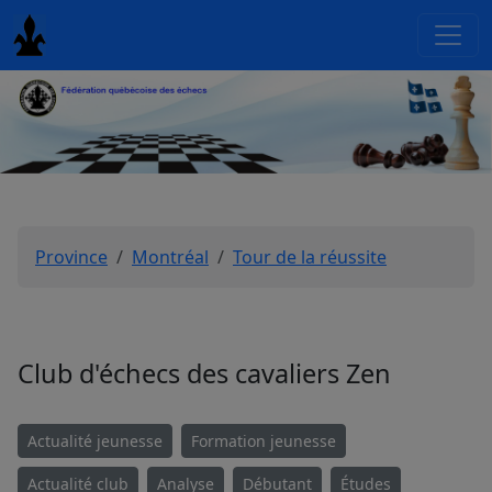
Province
Montréal
Tour de la réussite
Club d'échecs des cavaliers Zen
Actualité jeunesse
Formation jeunesse
Actualité club
Analyse
Débutant
Études