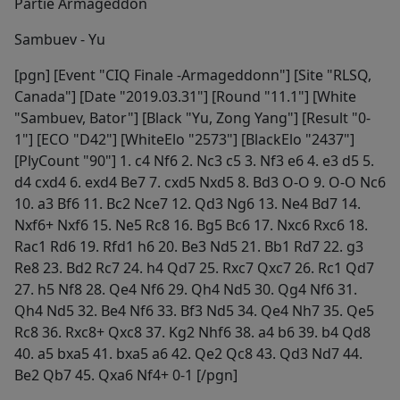
Partie Armageddon
Sambuev - Yu
[pgn] [Event "CIQ Finale -Armageddonn"] [Site "RLSQ,
Canada"] [Date "2019.03.31"] [Round "11.1"] [White
"Sambuev, Bator"] [Black "Yu, Zong Yang"] [Result "0-
1"] [ECO "D42"] [WhiteElo "2573"] [BlackElo "2437"]
[PlyCount "90"] 1. c4 Nf6 2. Nc3 c5 3. Nf3 e6 4. e3 d5 5.
d4 cxd4 6. exd4 Be7 7. cxd5 Nxd5 8. Bd3 O-O 9. O-O Nc6
10. a3 Bf6 11. Bc2 Nce7 12. Qd3 Ng6 13. Ne4 Bd7 14.
Nxf6+ Nxf6 15. Ne5 Rc8 16. Bg5 Bc6 17. Nxc6 Rxc6 18.
Rac1 Rd6 19. Rfd1 h6 20. Be3 Nd5 21. Bb1 Rd7 22. g3
Re8 23. Bd2 Rc7 24. h4 Qd7 25. Rxc7 Qxc7 26. Rc1 Qd7
27. h5 Nf8 28. Qe4 Nf6 29. Qh4 Nd5 30. Qg4 Nf6 31.
Qh4 Nd5 32. Be4 Nf6 33. Bf3 Nd5 34. Qe4 Nh7 35. Qe5
Rc8 36. Rxc8+ Qxc8 37. Kg2 Nhf6 38. a4 b6 39. b4 Qd8
40. a5 bxa5 41. bxa5 a6 42. Qe2 Qc8 43. Qd3 Nd7 44.
Be2 Qb7 45. Qxa6 Nf4+ 0-1 [/pgn]