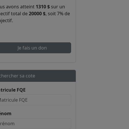
us avons atteint
1310 $
sur un
ectif total de
20000 $
, soit 7% de
bjectif.
Je fais un don
chercher sa cote
tricule FQE
énom