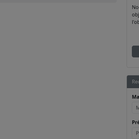
No
obj
l'o
Re
Ma
Pr