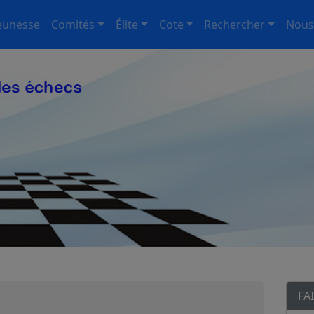
eunesse
Comités
Élite
Cote
Rechercher
Nous
FA