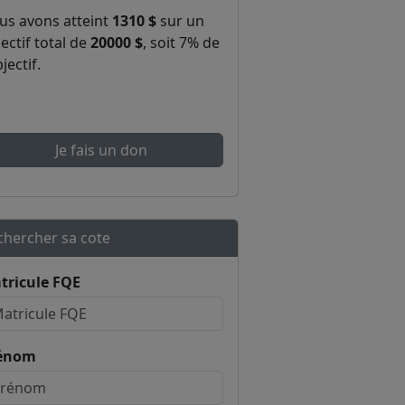
us avons atteint
1310 $
sur un
ectif total de
20000 $
, soit 7% de
bjectif.
Je fais un don
chercher sa cote
tricule FQE
énom