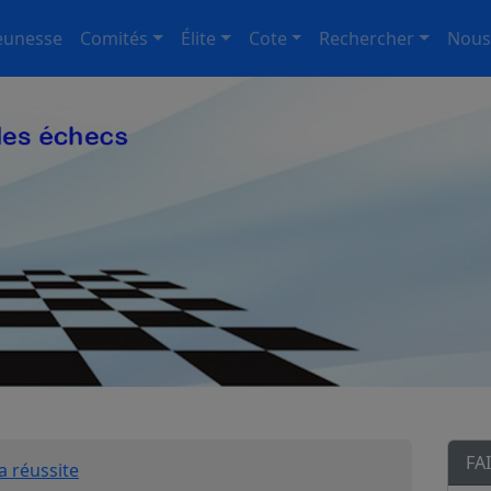
eunesse
Comités
Élite
Cote
Rechercher
Nous
FA
a réussite