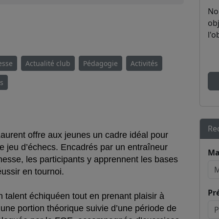
No
obj
l'o
esse
Actualité club
Pédagogie
Activités
es
Re
aurent offre aux jeunes un cadre idéal pour
le jeu d’échecs. Encadrés par un entraîneur
Ma
esse, les participants y apprennent les bases
ussir en tournoi.
Pr
on talent échiquéen tout en prenant plaisir à
ne portion théorique suivie d’une période de