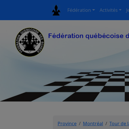
Fédération
Activités
J
Province
Montréal
Tour de l