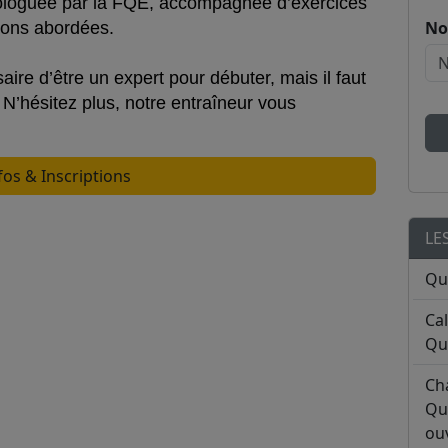
mologuée par la FQE, accompagnée d’exercices
No
tions abordées.
aire d’être un expert pour débuter, mais il faut
N’hésitez plus, notre entraîneur vous
fos & Inscriptions
LE
Qu
Ca
Qu
Ch
Qu
ouv