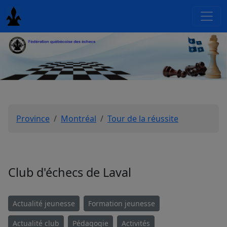
Province
Montréal
Tour de la réussite
Club d'échecs de Laval
Actualité jeunesse
Formation jeunesse
Actualité club
Pédagogie
Activités