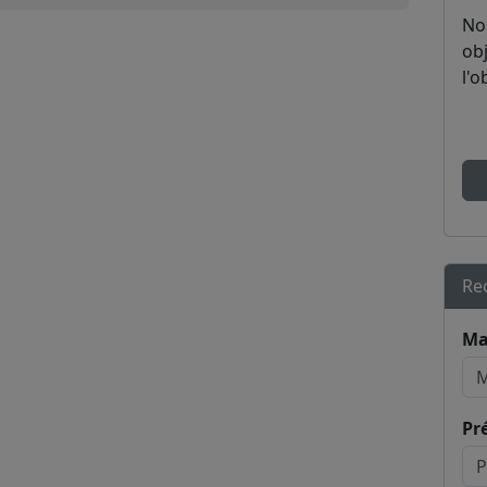
No
obj
l'o
Re
Ma
Pr