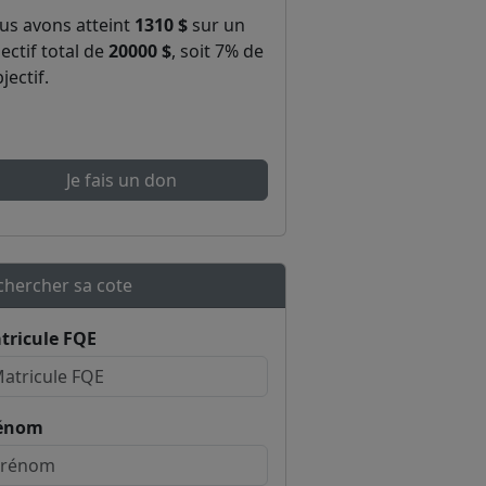
us avons atteint
1310 $
sur un
ectif total de
20000 $
, soit 7% de
bjectif.
Je fais un don
chercher sa cote
tricule FQE
énom