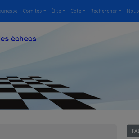
eunesse
Comités
Élite
Cote
Rechercher
Nous
FA